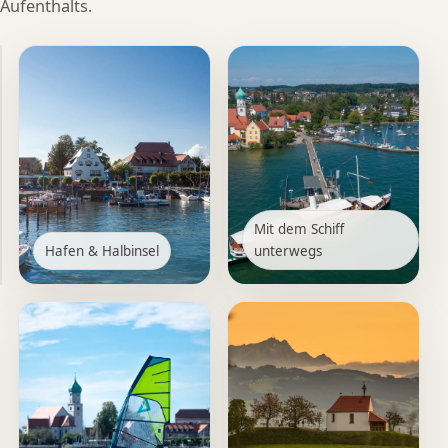
Aufenthalts.
Obstblüte
&
Mit dem Schiff
Alpenblick
Hafen & Halbinsel
unterwegs